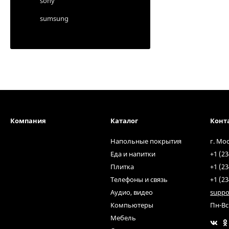
sony
sumsung
Компания
Каталог
Конт
Напольные покрытия
г. Мо
Еда и напитки
+1 (23
Плитка
+1 (23
Телефоны и связь
+1 (23
Аудио, видео
suppo
Компьютеры
Пн-Вс
Мебель