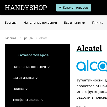
HANDYSHOP
Каталог товаров
Бренды
Напольные покрытия
Еда и напитки
Плитка
Главная
Бренды
Alcatel
Alcatel
Каталог товаров
Напольные покрытия
Еда и напитки
аутентичности, 
процессов от на
Плитка
многофункциона
радости в повсе
Телефоны и связь