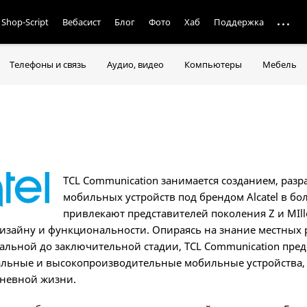
Shop-Script
Вебасист
Блог
Фото
Хаб
Поддержка
Телефоны и связь
Аудио, видео
Компьютеры
Мебель
TCL Communication занимается созданием, раз
мобильных устройств под брендом Alcatel в бо
привлекают представителей поколения Z и MIll
дизайну и функциональности. Опираясь на знание местных
чальной до заключительной стадии, TCL Communication пре
льные и высокопроизводительные мобильные устройства,
дневной жизни.