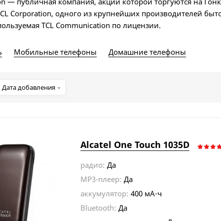
on — публичная компания, акции которой торгуются на Гон
TCL Corporation, oдного из крупнейших производителей быто
используемая TCL Communication по лицензии.
ь
Мобильные телефоны
Домашние телефоны
Дата добавления
Alcatel One Touch 1035D
радио:
Да
MP3-плеер:
Да
аккумулятор:
400 мА⋅ч
Bluetooth:
Да