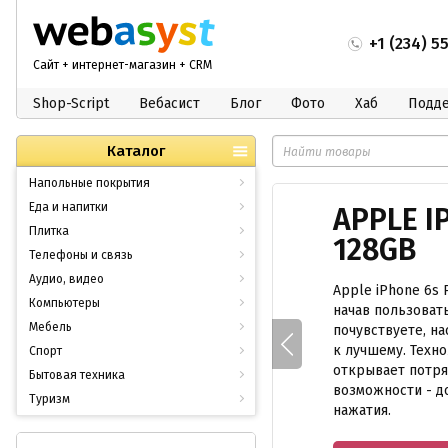
+1 (234) 5
Сайт + интернет-магазин + CRM
Shop-Script
Вебасист
Блог
Фото
Хаб
Подд
Каталог
Напольные покрытия
Еда и напитки
APPLE I
Плитка
128GB
Телефоны и связь
Аудио, видео
Apple iPhone 6s 
Компьютеры
начав пользоват
Мебель
почувствуете, н
к лучшему. Техно
Спорт
открывает потр
Бытовая техника
возможности - д
Туризм
нажатия.