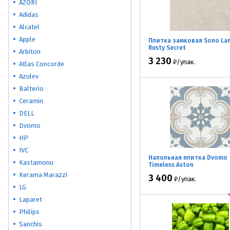
AZORI
Adidas
Alcatel
Apple
Плитка замковая Sono La
Rusty Secret
Arbiton
3 230
₽
/
упак.
Atlas Concorde
Azulev
Balterio
Ceramin
DELL
Dvomo
HP
IVC
Напольная плитка Dvomo
Kastamonu
Timeless Aston
Kerama Marazzi
3 400
₽
/
упак.
LG
Laparet
Philips
Sanchis