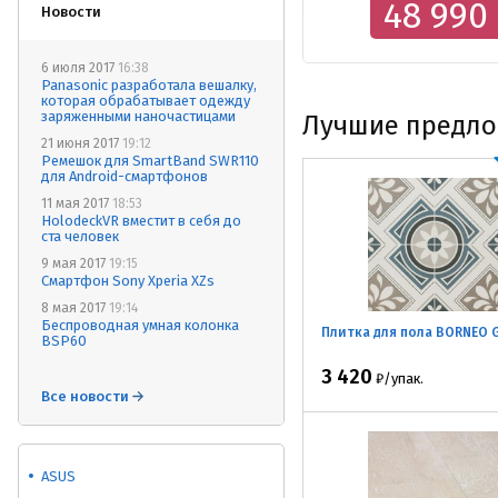
48 990
Новости
6 июля 2017
16:38
Panasonic разработала вешалку,
которая обрабатывает одежду
заряженными наночастицами
Лучшие предл
21 июня 2017
19:12
Ремешок для SmartBand SWR110
для Android-смартфонов
11 мая 2017
18:53
HolodeckVR вместит в себя до
ста человек
9 мая 2017
19:15
Смартфон Sony Xperia XZs
8 мая 2017
19:14
Беспроводная умная колонка
Плитка для пола BORNEO 
BSP60
3 420
₽
/
упак.
Все новости
ASUS