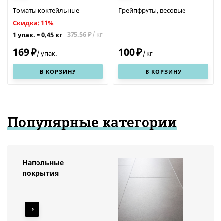
Томаты коктейльные
Грейпфруты, весовые
Скидка: 11%
375,56
/
кг
1 упак.
=
0,45
кг
₽
169
100
₽
₽
/
упак.
/
кг
В КОРЗИНУ
В КОРЗИНУ
Популярные категории
Напольные
покрытия