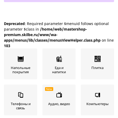
Deprecated
: Required parameter $menuid follows optional
parameter $class in
/home/web/mastershop-
premium.skilbe.ru/www/wa-
apps/menus/lib/classes/menusViewHelper.class.php
on line
103
Напольные
Еда и
Плитка
покрытия
напитки
New
Телефоны и
Аудио, видео
Компьютеры
связь