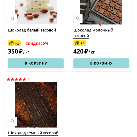
Шоколад белый весовой
Шоколад молочный
весовой
+
3
+
4
Скидка: 5%
350
420
₽
₽
/
кг
/
кг
В КОРЗИНУ
В КОРЗИНУ
1
Шоколад темный весовой