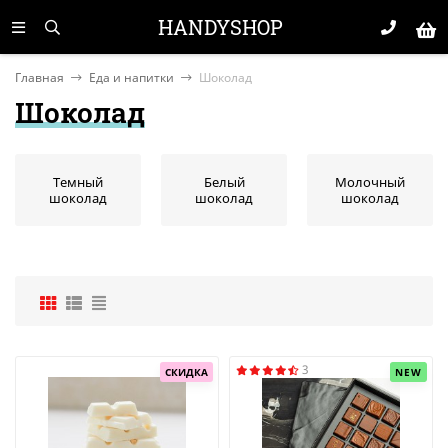
HANDYSHOP
Главная
Еда и напитки
Шоколад
Шоколад
Темный
Белый
Молочный
шоколад
шоколад
шоколад
3
СКИДКА
NEW