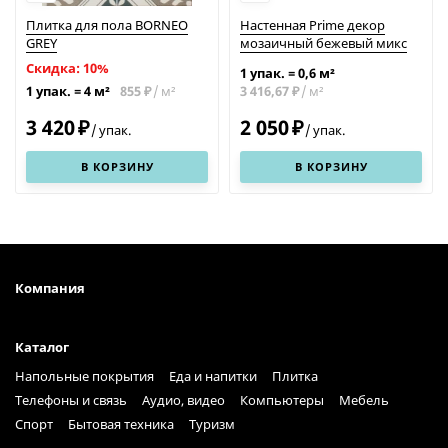
Плитка для пола BORNEO
Настенная Prime декор
GREY
мозаичный бежевый микс
Скидка: 10%
1 упак.
=
0,6
м²
855
/
м²
3 416,67
/
м²
1 упак.
=
4
м²
₽
₽
3 420
2 050
₽
₽
/
упак.
/
упак.
В КОРЗИНУ
В КОРЗИНУ
Компания
Каталог
Напольные покрытия
Еда и напитки
Плитка
Телефоны и связь
Аудио, видео
Компьютеры
Мебель
Спорт
Бытовая техника
Туризм