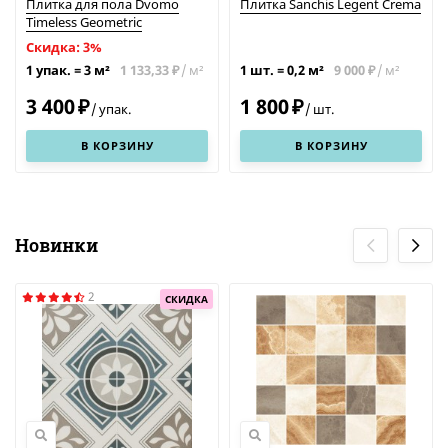
Плитка для пола Dvomo
Плитка Sanchis Legent Crema
Timeless Geometric
Скидка: 3%
1 133,33
/
м²
9 000
/
м²
1 упак.
=
3
м²
1 шт.
=
0,2
м²
₽
₽
3 400
1 800
₽
₽
/
упак.
/
шт.
В КОРЗИНУ
В КОРЗИНУ
Новинки
2
СКИДКА