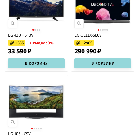
LG 43UH610V
LG OLED65E6V
+
335
+
2909
Скидка: 3%
33 590
290 990
₽
₽
В КОРЗИНУ
В КОРЗИНУ
LG 105UC9V