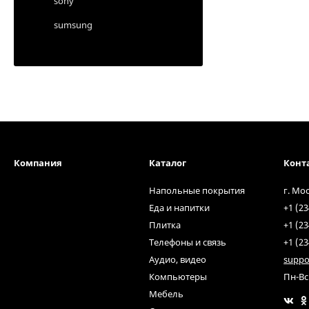
sony
sumsung
Компания
Каталог
Конт
Напольные покрытия
г. Мо
Еда и напитки
+1 (23
Плитка
+1 (23
Телефоны и связь
+1 (23
Аудио, видео
suppo
Компьютеры
Пн-Вс
Мебель