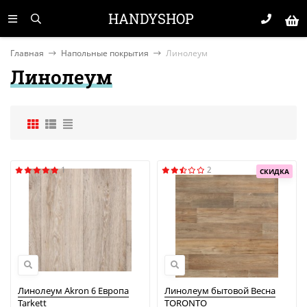
HANDYSHOP
Главная
Напольные покрытия
Линолеум
Линолеум
1
2
СКИДКА
Линолеум Akron 6 Европа
Линолеум бытовой Весна
Tarkett
TORONTO