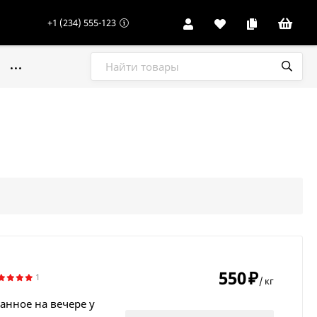
+1 (234) 555-123
550
₽
1
/
кг
анное на вечере у