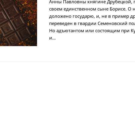
Анны Павловны княгине Друбецкой, 
своем единственном сыне Борисе. О 
доложено государю, и, не в пример д
переведен в гвардии Семеновский п
Но адъютантом или состоящим при Ку
и...