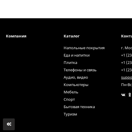
Смартфон Apple
iPhone SE 16Gb Rose
gold
32 000
₽
Компания
Каталог
Конт
Напольные покрытия
г. Мо
Плитка для пола
BORNEO GREY
Еда и напитки
+1 (23
Плитка
+1 (23
3 420
₽
3 820
₽
Телефоны и связь
+1 (23
Аудио, видео
suppo
Настенная Prime
Компьютеры
Пн-Вс
декор мозаичный
Мебель
бежевый микс
2 050
₽
Спорт
Бытовая техника
Плитка ПВХ замковая
Туризм
IVC Ultimo Cement
Stone
290
₽