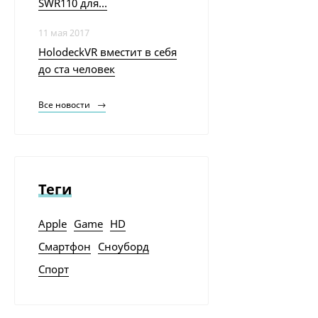
SWR110 для...
Цена по запросу
11 мая 2017
Напольная плитка
HolodeckVR вместит в себя
Dvomo Timeless Aston
до ста человек
3 400
₽
Все новости
Линолеум бытовой
Синтерос СОРБОНА
2 800
₽
Теги
Линолеум Akron 6
Европа Tarkett
Apple
Game
HD
4 291
₽
Смартфон
Сноуборд
Спорт
Перец Ласточка,
весовой
79
₽