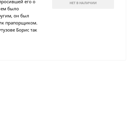
просившей его о
НЕТ В НАЛИЧИИ
нем было
ругим, он был
олк прапорщиком.
тузове Борис так