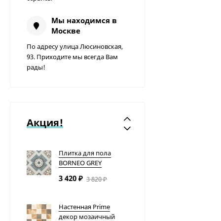
тавка в день заказа!
Европа Tarkett
4 291
₽
Мы находимся в
Москве
Перец Ласточка,
По адресу улица Люсиновская,
весовой
93. Приходите мы всегда Вам
рады!
79
₽
Смартфон Apple
iPhone SE 16Gb Rose
gold
Акция!
32 000
₽
Плитка для пола
BORNEO GREY
3 420
₽
3 820
₽
Настенная Prime
декор мозаичный