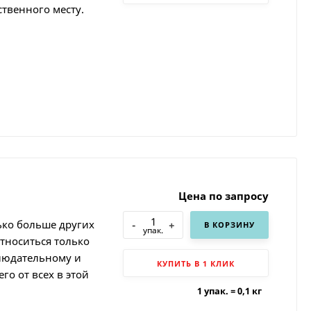
твенного месту.
Цена по запросу
ько больше других
-
+
В КОРЗИНУ
упак.
относиться только
блюдательному и
КУПИТЬ В 1 КЛИК
го от всех в этой
1 упак.
=
0,1
кг