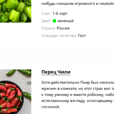
нибудь слишком огромного и несвойс
Сорт:
1-й сорт
Цвет:
зеленый
Страна:
Россия
Стандарт качества:
Гост
Перец Чили
Хотя действительно Пьер был нескол
мужчин в комнате, но этот страх мог 
к тому умному и вместе робкому, на
естественному взгляду, отличавшему е
гостиной.