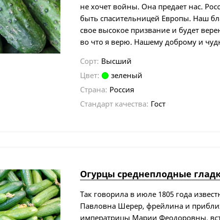
не хочет войны. Она предает нас. Ро
быть спасительницей Европы. Наш бл
свое высокое призвание и будет верен
во что я верю. Нашему доброму и чудн
Сорт:
Высший
Цвет:
зеленый
Страна:
Россия
Стандарт качества:
Гост
Огурцы среднеплодные гладк
Так говорила в июле 1805 года извес
Павловна Шерер, фрейлина и прибл
императрицы Марии Феодоровны, вст