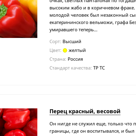
очках, светлых панталонах по тогдашн
высоким жабо и в коричневом фраке.
молодой человек был незаконный сы
екатерининского вельможи, графа Без
умиравшего теперь...
Сорт:
Высший
Цвет:
желтый
Страна:
Россия
Стандарт качества:
ТР ТС
Перец красный, весовой
Он нигде не служил еще, только что п
границы, где он воспитывался, и был