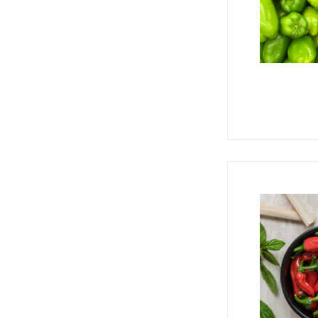
32 000
₽
Плитка для пола
BORNEO GREY
3 420
₽
3 820
₽
Настенная Prime
декор мозаичный
бежевый микс
2 050
₽
Плитка ПВХ замковая
IVC Ultimo Cement
Stone
290
₽