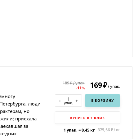
169
189
/
упак.
₽
₽
/
упак.
-11%
емногу
-
+
В КОРЗИНУ
упак.
 Петербурга, люди
рактерам, но
 жили; приехала
КУПИТЬ В 1 КЛИК
заехавшая за
375,56
/
кг
1 упак.
=
0,45
кг
₽
раздник