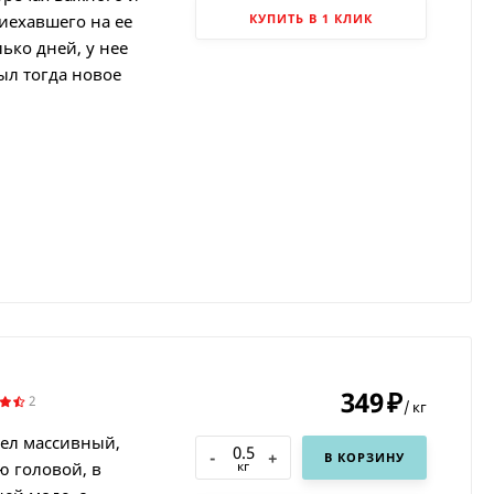
иехавшего на ее
КУПИТЬ В 1 КЛИК
ько дней, у нее
ыл тогда новое
349
₽
2
/
кг
шел массивный,
-
+
В КОРЗИНУ
кг
ю головой, в