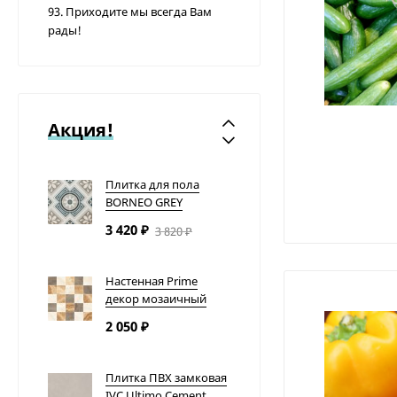
весовой
93. Приходите мы всегда Вам
рады!
79
₽
Смартфон Apple
iPhone SE 16Gb Rose
gold
Акция!
32 000
₽
Плитка для пола
BORNEO GREY
3 420
₽
3 820
₽
Настенная Prime
декор мозаичный
бежевый микс
2 050
₽
Плитка ПВХ замковая
IVC Ultimo Cement