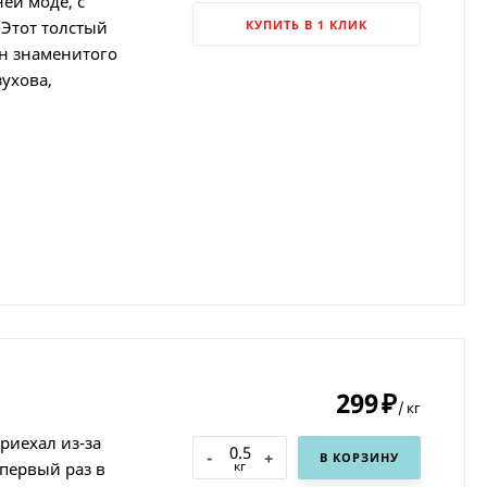
ей моде, с
 Этот толстый
КУПИТЬ В 1 КЛИК
н знаменитого
ухова,
299
₽
/
кг
риехал из-за
-
+
В КОРЗИНУ
кг
 первый раз в