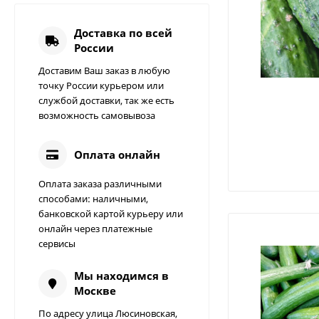
тавка в день заказа!
Доставка по всей
России
Доставим Ваш заказ в любую
точку России курьером или
службой доставки, так же есть
возможность самовывоза
Оплата онлайн
Оплата заказа различными
способами: наличными,
банковской картой курьеру или
онлайн через платежные
Линолеум Akron 6
сервисы
Европа Tarkett
4 291
₽
Мы находимся в
Москве
Перец Ласточка,
По адресу улица Люсиновская,