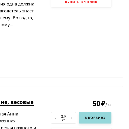
КУПИТЬ В 1 КЛИК
ссия одна должна
агодетель знает
 ему. Вот одно,
ому...
ие, весовые
50
₽
/
кг
тная Анна
-
+
В КОРЗИНУ
кг
иженная
речая важного и