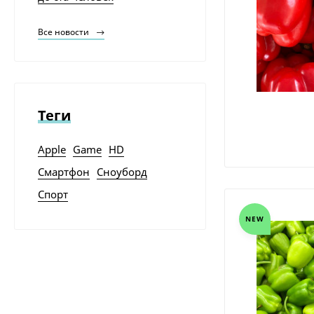
3 400
₽
Все новости
Линолеум бытовой
Синтерос СОРБОНА
2 800
₽
Теги
Линолеум Akron 6
Европа Tarkett
Apple
Game
HD
4 291
₽
Смартфон
Сноуборд
Спорт
Перец Ласточка,
весовой
NEW
79
₽
Смартфон Apple
iPhone SE 16Gb Rose
gold