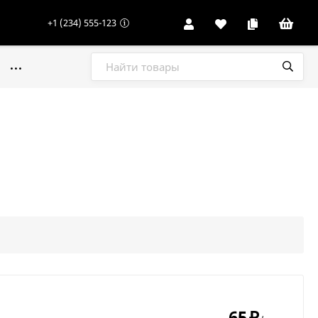
+1 (234) 555-123
65
₽