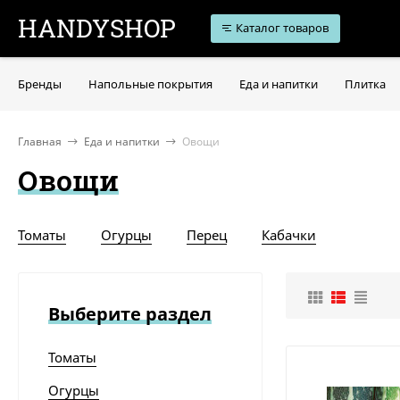
HANDYSHOP
Каталог товаров
Бренды
Напольные покрытия
Еда и напитки
Плитка
Главная
Еда и напитки
Овощи
Овощи
Томаты
Огурцы
Перец
Кабачки
Выберите раздел
Томаты
Огурцы