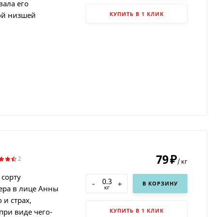
вала его
ой низшей
КУПИТЬ В 1 КЛИК
79
₽
2
/
кг
 сорту
-
+
В КОРЗИНУ
кг
ера в лице Анны
 и страх,
при виде чего-
КУПИТЬ В 1 КЛИК