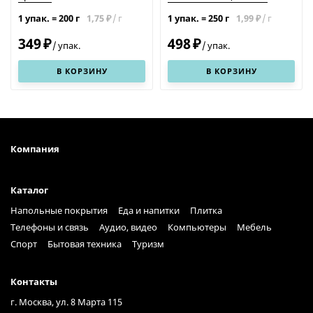
фундуком
1,75
/
г
1,99
/
г
1 упак.
=
200
г
1 упак.
=
250
г
₽
₽
349
498
₽
₽
/
упак.
/
упак.
В КОРЗИНУ
В КОРЗИНУ
Компания
Каталог
Напольные покрытия
Еда и напитки
Плитка
Телефоны и связь
Аудио, видео
Компьютеры
Мебель
Спорт
Бытовая техника
Туризм
Контакты
г. Москва, ул. 8 Марта 115