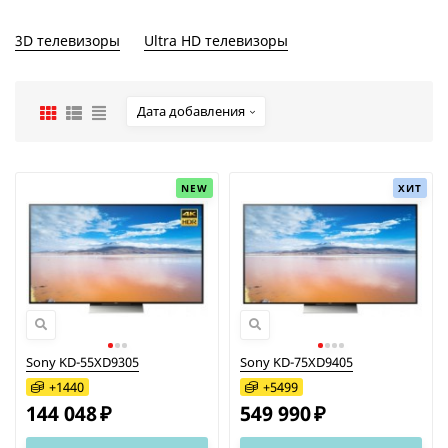
3D телевизоры
Ultra HD телевизоры
Дата добавления
NEW
ХИТ
Sony KD-55XD9305
Sony KD-75XD9405
+
1440
+
5499
144 048
549 990
₽
₽