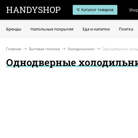
HANDYSHOP
Каталог товаров
Shop
Бренды
Напольные покрытия
Еда и напитки
Плитка
Главная
Бытовая техника
Холодильники
Однодверные холо
Однодверные холодильн