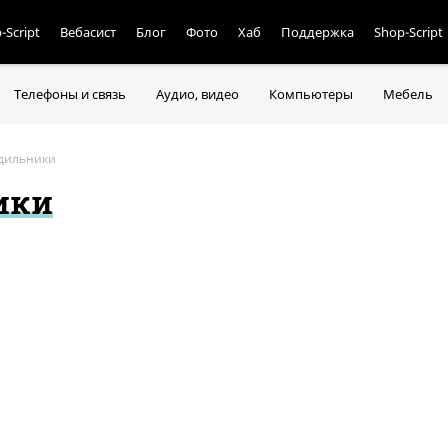
-Script
Вебасист
Блог
Фото
Хаб
Поддержка
Shop-Script
Телефоны и связь
Аудио, видео
Компьютеры
Мебель
дильники
ики